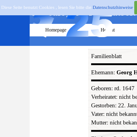
Direkt zum Seiteninhalt
Diese Seite benutzt Cookies , lesen Sie bitte die
Datenschutzhinweise
.
Genealogie - Heimatseit
Homepage
Heimat
Familienblatt
Ehemann:
Georg H
Geboren: rd. 1647
Verheiratet: nicht b
Gestorben: 22. Jan
Vater: nicht bekann
Mutter: nicht beka