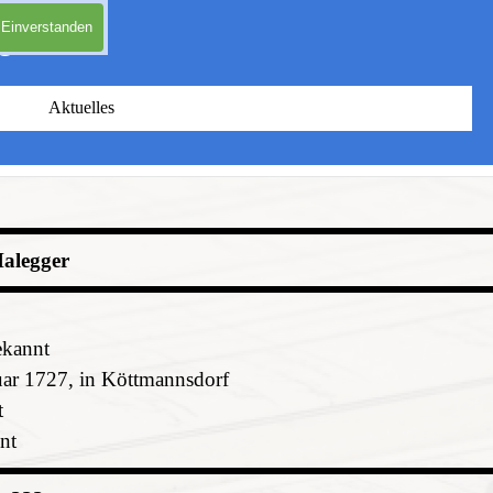
Einverstanden
e
Menü überspringen
Aktuelles
▼
▼
alegger
ekannt
uar 1727, in Köttmannsdorf
t
nnt