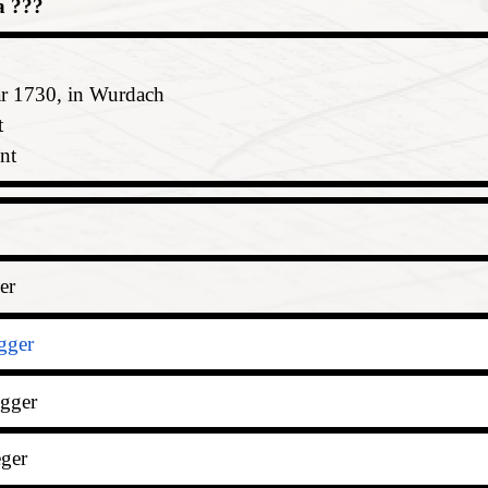
a ???
ar 1730, in Wurdach
t
nt
er
gger
egger
ger