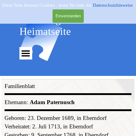
Direkt zum Seiteninhalt
Diese Seite benutzt Cookies , lesen Sie bitte die
Datenschutzhinweise
.
Genealogie - 
Einverstanden
Heimatseite
Menü überspringen
Familienblatt
Ehemann:
Adam Paternusch
Geboren: 23. Dezember 1689, in Eberndorf
Verheiratet: 2. Juli 1713, in Eberndorf
Gestorben: 9. September 1768, in Eberndorf