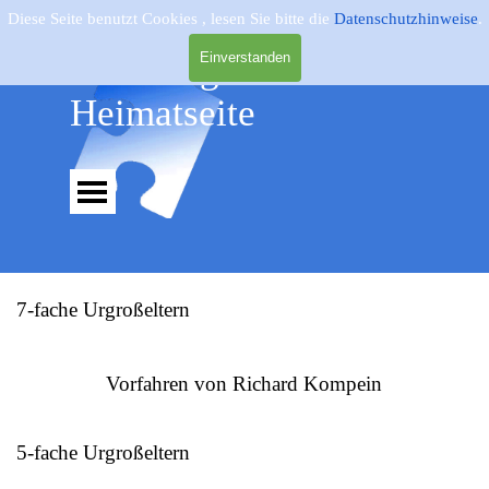
Direkt zum Seiteninhalt
Diese Seite benutzt Cookies , lesen Sie bitte die
Datenschutzhinweise
.
Genealogie - 
Einverstanden
Heimatseite
Menü überspringen
7-fache Urgroßeltern
Vorfahren von Richard Kompein
5-fache Urgroßeltern